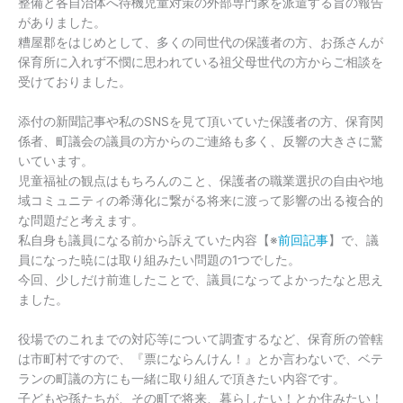
整備と各自治体へ待機児童対策の外部専門家を派遣する旨の報告
がありました。
糟屋郡をはじめとして、多くの同世代の保護者の方、お孫さんが
保育所に入れず不憫に思われている祖父母世代の方からご相談を
受けておりました。
添付の新聞記事や私のSNSを見て頂いていた保護者の方、保育関
係者、町議会の議員の方からのご連絡も多く、反響の大きさに驚
いています。
児童福祉の観点はもちろんのこと、保護者の職業選択の自由や地
域コミュニティの希薄化に繋がる将来に渡って影響の出る複合的
な問題だと考えます。
私自身も議員になる前から訴えていた内容【※
前回記事
】で、議
員になった暁には取り組みたい問題の1つでした。
今回、少しだけ前進したことで、議員になってよかったなと思え
ました。
役場でのこれまでの対応等について調査するなど、保育所の管轄
は市町村ですので、『票にならんけん！』とか言わないで、ベテ
ランの町議の方にも一緒に取り組んで頂きたい内容です。
子どもや孫たちが、その町で将来、暮らしたい！とか住みたい！