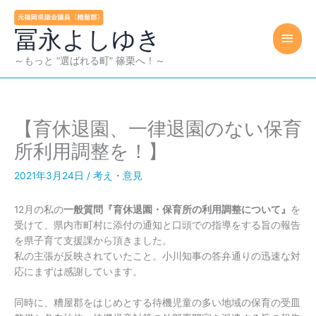
内
容
冨永よしゆき
メ
を
ス
イ
～もっと “選ばれる町” 篠栗へ！～
キ
ッ
ン
プ
メ
【育休退園、一律退園のない保育
ニ
所利用調整を！】
ュ
2021年3月24日
/
考え・意見
ー
12月の私の
一般質問『育休退園・保育所の利用調整について』
を
受けて、県内市町村に添付の通知と口頭での指導をする旨の報告
を県子育て支援課から頂きました。
私の主張が反映されていたこと。小川知事の答弁通りの迅速な対
応にまずは感謝しています。
同時に、糟屋郡をはじめとする待機児童の多い地域の保育の受皿