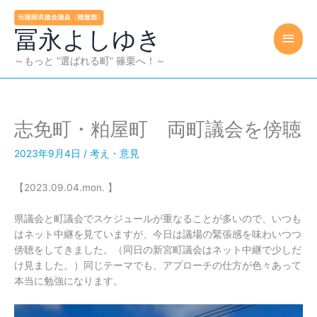
内
容
冨永よしゆき
メ
を
ス
イ
～もっと “選ばれる町” 篠栗へ！～
キ
ッ
ン
プ
メ
志免町・粕屋町 両町議会を傍聴
ニ
2023年9月4日
/
考え・意見
ュ
【2023.09.04.mon. 】
ー
県議会と町議会でスケジュールが重なることが多いので、いつも
はネット中継を見ていますが、今日は議場の緊張感を味わいつつ
傍聴をしてきました。（同日の新宮町議会はネット中継で少しだ
け見ました。）同じテーマでも、アプローチの仕方が色々あって
本当に勉強になります。