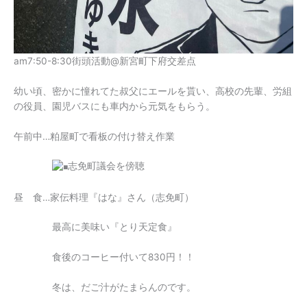
am7:50-8:30街頭活動@新宮町下府交差点
幼い頃、密かに憧れてた叔父にエールを貰い、高校の先輩、労組
の役員、園児バスにも車内から元気をもらう。
午前中…粕屋町で看板の付け替え作業
志免町議会を傍聴
昼 食…家伝料理『はな』さん（志免町）
最高に美味い『とり天定食』
食後のコーヒー付いて830円！！
冬は、だご汁がたまらんのです。