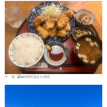
午 後…
粕屋町議会を傍聴