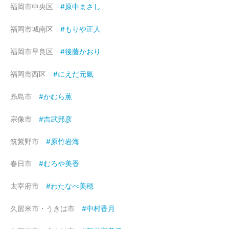
福岡市中央区
#原中まさし
福岡市城南区
#もりや正人
福岡市早良区
#後藤かおり
福岡市西区
#にえだ元氣
糸島市
#かむら薫
宗像市
#吉武邦彦
筑紫野市
#原竹岩海
春日市
#むろや美香
太宰府市
#わたなべ美穂
久留米市・うきは市
#中村香月