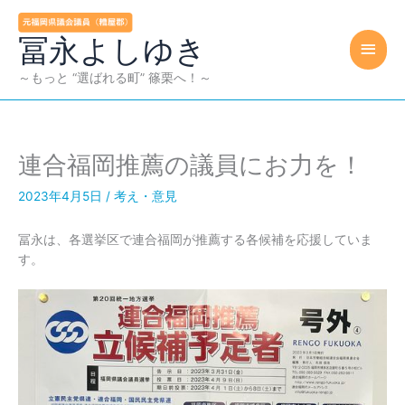
内
容
冨永よしゆき
メ
を
ス
イ
～もっと “選ばれる町” 篠栗へ！～
キ
ッ
ン
プ
メ
連合福岡推薦の議員にお力を！
ニ
2023年4月5日
/
考え・意見
ュ
冨永は、各選挙区で連合福岡が推薦する各候補を応援していま
ー
す。