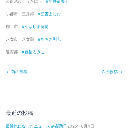
久留米市・うきは市
#新井富美子
小郡市・三井郡
#三苫よしお
柳川市
#かばしま徳博
八女市・八女郡
#あおき剛志
遠賀郡
#豊福るみこ
←
前の投稿
次の投稿
→
最近の投稿
最近気になったニュース＠篠栗町
2025年6月4日