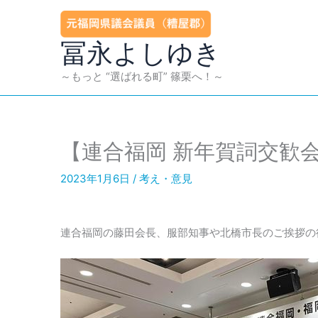
内
容
を
冨永よしゆき
ス
キ
～もっと “選ばれる町” 篠栗へ！～
ッ
プ
【連合福岡 新年賀詞交歓
2023年1月6日
/
考え・意見
連合福岡の藤田会長、服部知事や北橋市長のご挨拶の