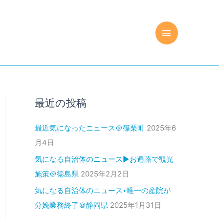
メ
イ
ン
メ
最近の投稿
ニ
最近気になったニュース＠篠栗町
2025年6
ュ
月4日
ー
気になる自治体のニュース▶お遍路で観光
施策＠徳島県
2025年2月2日
気になる自治体のニュース‣唯一の産院が
分娩業務終了＠静岡県
2025年1月31日