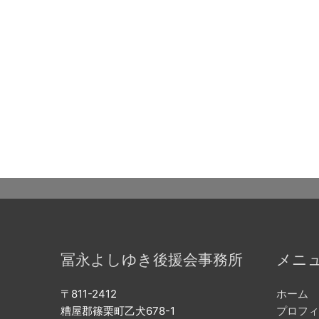
冨永よしゆき後援会事務所
メニ
〒811-2412
ホーム
糟屋郡篠栗町乙犬678-1
プロフ